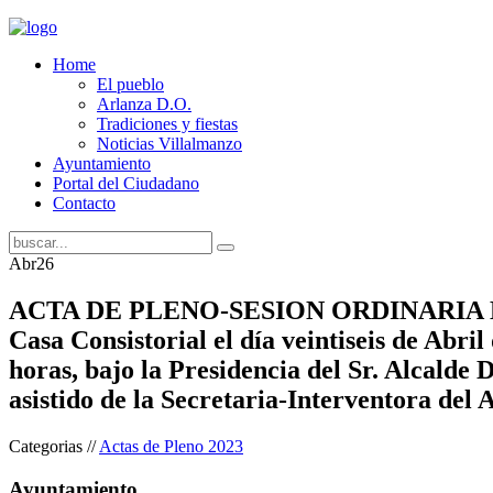
Home
El pueblo
Arlanza D.O.
Tradiciones y fiestas
Noticias Villalmanzo
Ayuntamiento
Portal del Ciudadano
Contacto
Abr
26
ACTA DE PLENO-SESION ORDINARIA En e
Casa Consistorial el día veintiseis de Abril
horas, bajo la Presidencia del Sr. Alcalde 
asistido de la Secretaria-Interventora del
Categorias //
Actas de Pleno 2023
Ayuntamiento