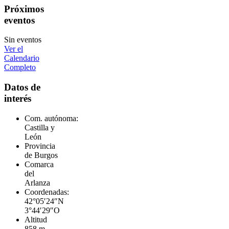
Próximos
eventos
Sin eventos
Ver el
Calendario
Completo
Datos de
interés
Com. autónoma:
Castilla y
León
Provincia
de Burgos
Comarca
del
Arlanza
Coordenadas:
42°05′24″N
3°44′29″O
Altitud
858 m.