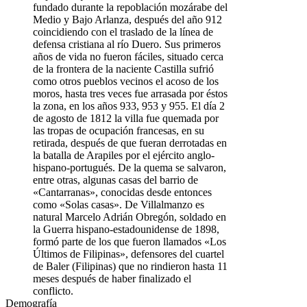
fundado durante la repoblación mozárabe del
Medio y Bajo Arlanza, después del año 912
coincidiendo con el traslado de la línea de
defensa cristiana al río Duero. Sus primeros
años de vida no fueron fáciles, situado cerca
de la frontera de la naciente Castilla sufrió
como otros pueblos vecinos el acoso de los
moros, hasta tres veces fue arrasada por éstos
la zona, en los años 933, 953 y 955. El día 2
de agosto de 1812 la villa fue quemada por
las tropas de ocupación francesas, en su
retirada, después de que fueran derrotadas en
la batalla de Arapiles por el ejército anglo-
hispano-portugués. De la quema se salvaron,
entre otras, algunas casas del barrio de
«Cantarranas», conocidas desde entonces
como «Solas casas». De Villalmanzo es
natural Marcelo Adrián Obregón, soldado en
la Guerra hispano-estadounidense de 1898,
formó parte de los que fueron llamados «Los
Últimos de Filipinas», defensores del cuartel
de Baler (Filipinas) que no rindieron hasta 11
meses después de haber finalizado el
conflicto.
Demografía