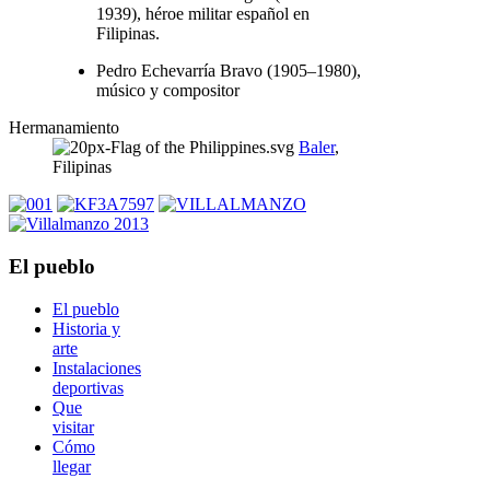
1939), héroe militar español en
Filipinas.
Pedro Echevarría Bravo (1905–1980),
músico y compositor
Hermanamiento
Baler
,
Filipinas
El pueblo
El pueblo
Historia y
arte
Instalaciones
deportivas
Que
visitar
Cómo
llegar