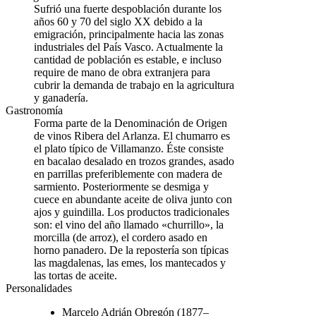
Sufrió una fuerte despoblación durante los
años 60 y 70 del siglo XX debido a la
emigración, principalmente hacia las zonas
industriales del País Vasco. Actualmente la
cantidad de población es estable, e incluso
require de mano de obra extranjera para
cubrir la demanda de trabajo en la agricultura
y ganadería.
Gastronomía
Forma parte de la Denominación de Origen
de vinos Ribera del Arlanza. El chumarro es
el plato típico de Villamanzo. Éste consiste
en bacalao desalado en trozos grandes, asado
en parrillas preferiblemente con madera de
sarmiento. Posteriormente se desmiga y
cuece en abundante aceite de oliva junto con
ajos y guindilla. Los productos tradicionales
son: el vino del año llamado «churrillo», la
morcilla (de arroz), el cordero asado en
horno panadero. De la repostería son típicas
las magdalenas, las emes, los mantecados y
las tortas de aceite.
Personalidades
Marcelo Adrián Obregón (1877–