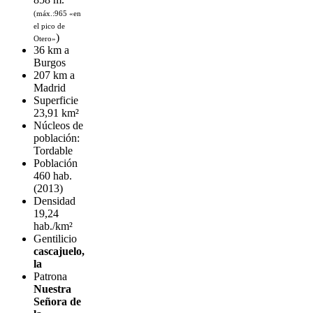
(máx.:965 «en
el pico de
)
Otero»
36 km a
Burgos
207 km a
Madrid
Superficie
23,91 km²
Núcleos de
población:
Tordable
Población
460 hab.
(2013)
Densidad
19,24
hab./km²
Gentilicio
cascajuelo,
la
Patrona
Nuestra
Señora de