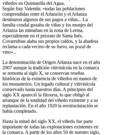
viñedos en Quintanilla del Agua.
Según fray Valentí­n: «todas las poblaciones
comprendidas entre el Arlanzón y el Arlanza
destinaron algunos de sus pagos a viñas... La
familia condal gozaba de viñas y los monjes del
Arlanza las mimaban en la zona de Lerma,
especialmente en el priorato de Santa Inés.
Covarrubias alaba sus propios caldos, y la abadesa
reclama a cada vecino de su fuero, un pozal de
vino»..
La denominación de Origen Arlanza nace en el año
2007 aunque la tradición vitivinícola en la comarca
se remonta al siglo X, se conservan reseñas
históricas de la existencia de viñedos en manos de
los monasterios. Un legado cultural y vitiviní­cola
conservado hasta nuestros días. A principios del
siglo XX apareció la filoxera, lo que obligó al
arranque de la totalidad del viñedo existente y a su
replantación. En el año 1920 la reestructuración se
había completado.
Hasta la mitad del siglo XX, el viñedo fue parte
importante de todas las explotaciones existentes en
la comarca. A partir de los años 50 de nuestro siglo,