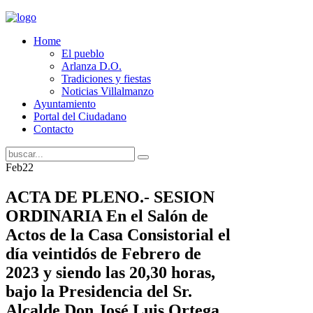
Home
El pueblo
Arlanza D.O.
Tradiciones y fiestas
Noticias Villalmanzo
Ayuntamiento
Portal del Ciudadano
Contacto
Feb
22
ACTA DE PLENO.- SESION
ORDINARIA En el Salón de
Actos de la Casa Consistorial el
día veintidós de Febrero de
2023 y siendo las 20,30 horas,
bajo la Presidencia del Sr.
Alcalde Don José Luis Ortega