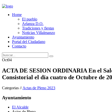
Home
El pueblo
Arlanza D.O.
Tradiciones y fiestas
Noticias Villalmanzo
Ayuntamiento
Portal del Ciudadano
Contacto
Oct
04
ACTA DE SESION ORDINARIA En el Salón 
Consistorial el día cuatro de Octubre de 20
Categorias //
Actas de Pleno 2023
Ayuntamiento
El Alcalde
Actas de Pleno