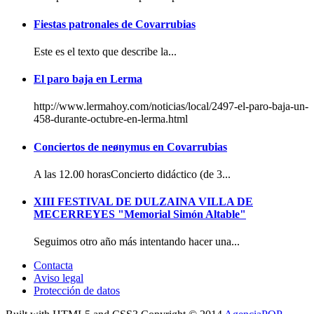
Fiestas patronales de Covarrubias
Este es el texto que describe la...
El paro baja en Lerma
http://www.lermahoy.com/noticias/local/2497-el-paro-baja-un-
458-durante-octubre-en-lerma.html
Conciertos de neønymus en Covarrubias
A las 12.00 horasConcierto didáctico (de 3...
XIII FESTIVAL DE DULZAINA VILLA DE
MECERREYES "Memorial Simón Altable"
Seguimos otro año más intentando hacer una...
Contacta
Aviso legal
Protección de datos