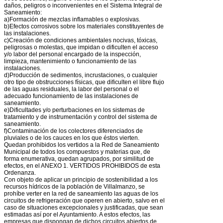
daños, peligros o inconvenientes en el Sistema Integral de
Saneamiento:
a)Formación de mezclas inflamables o explosivas.
b)Efectos corrosivos sobre los materiales constituyentes de
las instalaciones.
c)Creación de condiciones ambientales nocivas, tóxicas,
peligrosas o molestas, que impidan o dificulten el acceso
y/o labor del personal encargado de la inspección,
limpieza, mantenimiento o funcionamiento de las
instalaciones.
d)Producción de sedimentos, incrustaciones, o cualquier
otro tipo de obstrucciones físicas, que dificulten el libre flujo
de las aguas residuales, la labor del personal o el
adecuado funcionamiento de las instalaciones de
saneamiento.
e)Dificultades y/o perturbaciones en los sistemas de
tratamiento y de instrumentación y control del sistema de
saneamiento.
f)Contaminación de los colectores diferenciados de
pluviales o de los cauces en los que éstos vierten.
Quedan prohibidos los vertidos a la Red de Saneamiento
Municipal de todos los compuestos y materias que, de
forma enumerativa, quedan agrupados, por similitud de
efectos, en el ANEXO 1. VERTIDOS PROHIBIDOS de esta
Ordenanza.
Con objeto de aplicar un principio de sostenibilidad a los
recursos hídricos de la población de Villalmanzo, se
prohíbe verter en la red de saneamiento las aguas de los
circuitos de refrigeración que operen en abierto, salvo en el
caso de situaciones excepcionales y justificadas, que sean
estimadas así por el Ayuntamiento. A estos efectos, las
empresas que dispongan de dichos circuitos abiertos de