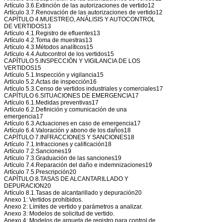
Artículo 3.6.Extinción de las autorizaciones de vertido12
Artículo 3.7.Renovación de las autorizaciones de vertido12
CAPÍTULO 4.MUESTREO, ANÁLISIS Y AUTOCONTROL
DE VERTIDOS13
Artículo 4.1.Registro de efluentes13
Artículo 4.2.Toma de muestras13
Artículo 4.3.Métodos analíticos15
Artículo 4.4.Autocontrol de los vertidos15
CAPÍTULO 5.INSPECCIÓN Y VIGILANCIA DE LOS
VERTIDOS15
Artículo 5.1.Inspección y vigilancia15
Artículo 5.2.Actas de inspección16
Artículo 5.3.Censo de vertidos industriales y comerciales17
CAPÍTULO 6.SITUACIONES DE EMERGENCIA17
Artículo 6.1.Medidas preventivas17
Artículo 6.2.Definición y comunicación de una
emergencia17
Artículo 6.3.Actuaciones en caso de emergencia17
Artículo 6.4.Valoración y abono de los daños18
CAPÍTULO 7.INFRACCIONES Y SANCIONES18
Artículo 7.1.Infracciones y calificación18
Artículo 7.2.Sanciones19
Artículo 7.3.Graduación de las sanciones19
Artículo 7.4.Reparación del daño e indemnizaciones19
Artículo 7.5.Prescripción20
CAPÍTULO 8.TASAS DE ALCANTARILLADO Y
DEPURACION20
Artículo 8.1.Tasas de alcantarillado y depuración20
Anexo 1: Vertidos prohibidos.
Anexo 2: Límites de vertido y parámetros a analizar.
Anexo 3: Modelos de solicitud de vertido.
Anexo 4: Modelos de arqueta de registro para control de