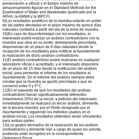
preservación a utilizar y el tiempo máximo de
almacenamiento figuran en el Standard Methods for the
Examination of Water and Wastewater (publicado por la
APHA, la AWWA y la WPCF).
9)Los resultados analíticos de la muestra estarán en poder
de las partes afectadas en el plazo máximo de quince días
naturales contados a partir del día de la toma de muestra.
10)En caso de disconformidad con los resultados, el
interesado podrá realizar un análisis contradictorio con la
muestra que obra en su poder, debidamente precintada,
disponiendo de un plazo de 8 días naturales desde la
recepción de los resultados para notificar al Ayuntamiento
la realización de dicho análisis contradictorio.
11)El análisis contradictorio podrá realizarse en cualquier
laboratorio oficial o acreditado, y el interesado dispondrá
de un plazo de 15 días desde la notificación del análisis
inicial, para presentar el informe de los resultados al
Ayuntamiento. En el informe del análisis siempre debe
constar que la muestra se aportó precintada y que se
conservó entre 0 y 5º C.
12)En el supuesto de que los resultados del análisis
contradictorio fueran significativamente diferentes
(más/menos 20%) de la inicial, a petición del interesado,
inmediatamente se realizará un tercer análisis, dirimente,
de la tercera muestra, por el Perito designado por el
Ayuntamiento y siguiendo los métodos usados en el
análisis inicial. Los resultados obtenidos serán vinculantes
para ambas partes.
13)Los gastos derivados de la realización de los análisis
contradictorio y dirimente irán a cargo de quien los solicite,
pudiendo estar recogidos en la correspondiente
Ordenanza Fiscal.