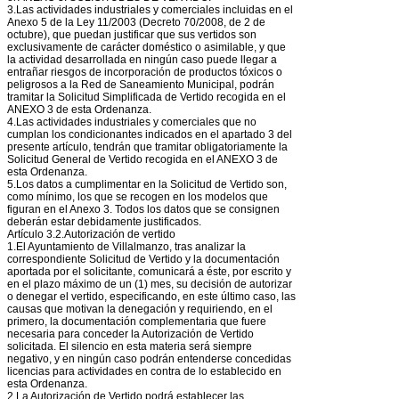
3.Las actividades industriales y comerciales incluidas en el
Anexo 5 de la Ley 11/2003 (Decreto 70/2008, de 2 de
octubre), que puedan justificar que sus vertidos son
exclusivamente de carácter doméstico o asimilable, y que
la actividad desarrollada en ningún caso puede llegar a
entrañar riesgos de incorporación de productos tóxicos o
peligrosos a la Red de Saneamiento Municipal, podrán
tramitar la Solicitud Simplificada de Vertido recogida en el
ANEXO 3 de esta Ordenanza.
4.Las actividades industriales y comerciales que no
cumplan los condicionantes indicados en el apartado 3 del
presente artículo, tendrán que tramitar obligatoriamente la
Solicitud General de Vertido recogida en el ANEXO 3 de
esta Ordenanza.
5.Los datos a cumplimentar en la Solicitud de Vertido son,
como mínimo, los que se recogen en los modelos que
figuran en el Anexo 3. Todos los datos que se consignen
deberán estar debidamente justificados.
Artículo 3.2.Autorización de vertido
1.El Ayuntamiento de Villalmanzo, tras analizar la
correspondiente Solicitud de Vertido y la documentación
aportada por el solicitante, comunicará a éste, por escrito y
en el plazo máximo de un (1) mes, su decisión de autorizar
o denegar el vertido, especificando, en este último caso, las
causas que motivan la denegación y requiriendo, en el
primero, la documentación complementaria que fuere
necesaria para conceder la Autorización de Vertido
solicitada. El silencio en esta materia será siempre
negativo, y en ningún caso podrán entenderse concedidas
licencias para actividades en contra de lo establecido en
esta Ordenanza.
2.La Autorización de Vertido podrá establecer las