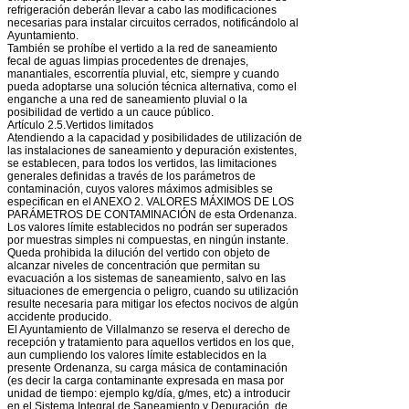
refrigeración deberán llevar a cabo las modificaciones
necesarias para instalar circuitos cerrados, notificándolo al
Ayuntamiento.
También se prohíbe el vertido a la red de saneamiento
fecal de aguas limpias procedentes de drenajes,
manantiales, escorrentía pluvial, etc, siempre y cuando
pueda adoptarse una solución técnica alternativa, como el
enganche a una red de saneamiento pluvial o la
posibilidad de vertido a un cauce público.
Artículo 2.5.Vertidos limitados
Atendiendo a la capacidad y posibilidades de utilización de
las instalaciones de saneamiento y depuración existentes,
se establecen, para todos los vertidos, las limitaciones
generales definidas a través de los parámetros de
contaminación, cuyos valores máximos admisibles se
especifican en el ANEXO 2. VALORES MÁXIMOS DE LOS
PARÁMETROS DE CONTAMINACIÓN de esta Ordenanza.
Los valores límite establecidos no podrán ser superados
por muestras simples ni compuestas, en ningún instante.
Queda prohibida la dilución del vertido con objeto de
alcanzar niveles de concentración que permitan su
evacuación a los sistemas de saneamiento, salvo en las
situaciones de emergencia o peligro, cuando su utilización
resulte necesaria para mitigar los efectos nocivos de algún
accidente producido.
El Ayuntamiento de Villalmanzo se reserva el derecho de
recepción y tratamiento para aquellos vertidos en los que,
aun cumpliendo los valores límite establecidos en la
presente Ordenanza, su carga másica de contaminación
(es decir la carga contaminante expresada en masa por
unidad de tiempo: ejemplo kg/día, g/mes, etc) a introducir
en el Sistema Integral de Saneamiento y Depuración, de