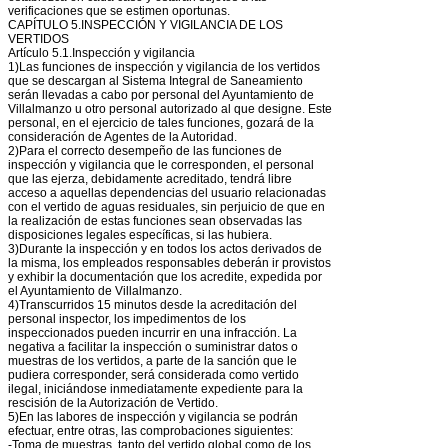
verificaciones que se estimen oportunas.
CAPÍTULO 5.INSPECCIÓN Y VIGILANCIA DE LOS
VERTIDOS
Artículo 5.1.Inspección y vigilancia
1)Las funciones de inspección y vigilancia de los vertidos
que se descargan al Sistema Integral de Saneamiento
serán llevadas a cabo por personal del Ayuntamiento de
Villalmanzo u otro personal autorizado al que designe. Este
personal, en el ejercicio de tales funciones, gozará de la
consideración de Agentes de la Autoridad.
2)Para el correcto desempeño de las funciones de
inspección y vigilancia que le corresponden, el personal
que las ejerza, debidamente acreditado, tendrá libre
acceso a aquellas dependencias del usuario relacionadas
con el vertido de aguas residuales, sin perjuicio de que en
la realización de estas funciones sean observadas las
disposiciones legales específicas, si las hubiera.
3)Durante la inspección y en todos los actos derivados de
la misma, los empleados responsables deberán ir provistos
y exhibir la documentación que los acredite, expedida por
el Ayuntamiento de Villalmanzo.
4)Transcurridos 15 minutos desde la acreditación del
personal inspector, los impedimentos de los
inspeccionados pueden incurrir en una infracción. La
negativa a facilitar la inspección o suministrar datos o
muestras de los vertidos, a parte de la sanción que le
pudiera corresponder, será considerada como vertido
ilegal, iniciándose inmediatamente expediente para la
rescisión de la Autorización de Vertido.
5)En las labores de inspección y vigilancia se podrán
efectuar, entre otras, las comprobaciones siguientes:
-Toma de muestras, tanto del vertido global como de los