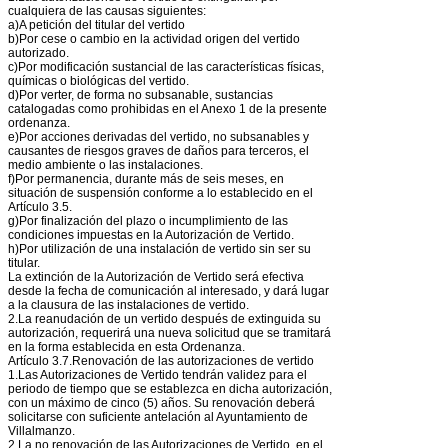
cualquiera de las causas siguientes:
a)A petición del titular del vertido
b)Por cese o cambio en la actividad origen del vertido
autorizado.
c)Por modificación sustancial de las características físicas,
químicas o biológicas del vertido.
d)Por verter, de forma no subsanable, sustancias
catalogadas como prohibidas en el Anexo 1 de la presente
ordenanza.
e)Por acciones derivadas del vertido, no subsanables y
causantes de riesgos graves de daños para terceros, el
medio ambiente o las instalaciones.
f)Por permanencia, durante más de seis meses, en
situación de suspensión conforme a lo establecido en el
Artículo 3.5.
g)Por finalización del plazo o incumplimiento de las
condiciones impuestas en la Autorización de Vertido.
h)Por utilización de una instalación de vertido sin ser su
titular.
La extinción de la Autorización de Vertido será efectiva
desde la fecha de comunicación al interesado, y dará lugar
a la clausura de las instalaciones de vertido.
2.La reanudación de un vertido después de extinguida su
autorización, requerirá una nueva solicitud que se tramitará
en la forma establecida en esta Ordenanza.
Artículo 3.7.Renovación de las autorizaciones de vertido
1.Las Autorizaciones de Vertido tendrán validez para el
periodo de tiempo que se establezca en dicha autorización,
con un máximo de cinco (5) años. Su renovación deberá
solicitarse con suficiente antelación al Ayuntamiento de
Villalmanzo.
2.La no renovación de las Autorizaciones de Vertido, en el