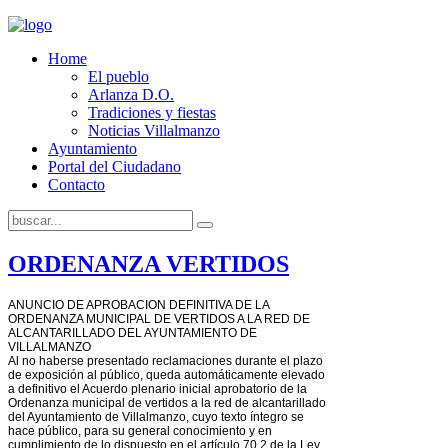
Home
El pueblo
Arlanza D.O.
Tradiciones y fiestas
Noticias Villalmanzo
Ayuntamiento
Portal del Ciudadano
Contacto
ORDENANZA VERTIDOS
ANUNCIO DE APROBACION DEFINITIVA DE LA
ORDENANZA MUNICIPAL DE VERTIDOS A LA RED DE
ALCANTARILLADO DEL AYUNTAMIENTO DE
VILLALMANZO
Al no haberse presentado reclamaciones durante el plazo
de exposición al público, queda automáticamente elevado
a definitivo el Acuerdo plenario inicial aprobatorio de la
Ordenanza municipal de vertidos a la red de alcantarillado
del Ayuntamiento de Villalmanzo, cuyo texto íntegro se
hace público, para su general conocimiento y en
cumplimiento de lo dispuesto en el artículo 70.2 de la Ley