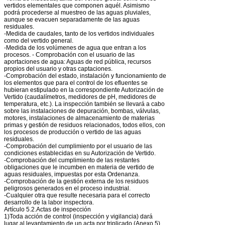
vertidos elementales que componen aquél. Asimismo
podrá procederse al muestreo de las aguas pluviales,
aunque se evacuen separadamente de las aguas
residuales.
-Medida de caudales, tanto de los vertidos individuales
como del vertido general.
-Medida de los volúmenes de agua que entran a los
procesos. - Comprobación con el usuario de las
aportaciones de agua: Aguas de red pública, recursos
propios del usuario y otras captaciones.
-Comprobación del estado, instalación y funcionamiento de
los elementos que para el control de los efluentes se
hubieran estipulado en la correspondiente Autorización de
Vertido (caudalímetros, medidores de pH, medidores de
temperatura, etc.). La inspección también se llevará a cabo
sobre las instalaciones de depuración, bombas, válvulas,
motores, instalaciones de almacenamiento de materias
primas y gestión de residuos relacionados, todos ellos, con
los procesos de producción o vertido de las aguas
residuales.
-Comprobación del cumplimiento por el usuario de las
condiciones establecidas en su Autorización de Vertido.
-Comprobación del cumplimiento de las restantes
obligaciones que le incumben en materia de vertido de
aguas residuales, impuestas por esta Ordenanza.
-Comprobación de la gestión externa de los residuos
peligrosos generados en el proceso industrial.
-Cualquier otra que resulte necesaria para el correcto
desarrollo de la labor inspectora.
Artículo 5.2.Actas de inspección
1)Toda acción de control (inspección y vigilancia) dará
lugar al levantamiento de un acta por triplicado (Anexo 5),