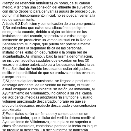
(tiempo de retención hidráulica) 24 horas, de su caudal
medio, y tendrán una conexión del efluente de su vertido
con dicho depósito para derivar las aguas de proceso que,
por un mal funcionamiento inicial, no se puedan verter a la
red de saneamiento.
Artículo 6.2.Definición y comunicación de una emergencia
1)Se entenderá que existe una situación de peligro o
emergencia cuando, debido a algún accidente en las
instalaciones del usuario, se produzca o exista riesgo
inminente de producirse un vertido inusual en la Red de
Saneamiento Municipal, que pueda ser potencialmente
peligroso para la seguridad física de las personas,
instalaciones, estación depuradora o la propia red de
alcantarillado. Así mismo, y bajo la misma denominación,
se incluyen aquellos caudales que excedan en tres (3)
veces el máximo autorizado para los usuarios industriales.
En la Solicitud de Vertido los usuarios están obligados a
notificar la posibilidad de que se produzcan estos eventos
excepcionales.
2)Si, por cualquier circunstancia, se llegase a producir una
descarga accidental de un vertido no tolerado, el titular
estará obligado a comunicar tal situación, de inmediato, al
Ayuntamiento de Villalmanzo, indicando a su vez: causa
del accidente, medidas adoptadas “in situ” por el usuario,
volumen aproximado descargado, horario en que se
produjo la descarga, producto descargado y concentración
aproximada.
3)Estos datos serán confirmados y completados en un
informe posterior, que el titular del vertido deberá remitir al
Ayuntamiento de Villalmanzo, en un plazo no superior a
cinco días naturales, contados a partir de la fecha en la que
se produjo la descarga. En dicho informe se indicarán,