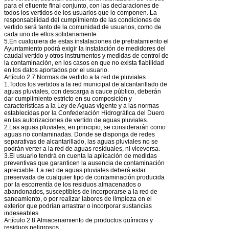
para el efluente final conjunto, con las declaraciones de
todos los vertidos de los usuarios que lo componen. La
responsabilidad del cumplimiento de las condiciones de
vertido será tanto de la comunidad de usuarios, como de
cada uno de ellos solidariamente.
5.En cualquiera de estas instalaciones de pretratamiento el
Ayuntamiento podrá exigir la instalación de medidores del
caudal vertido y otros instrumentos y medidas de control de
la contaminación, en los casos en que no exista fiabilidad
en los datos aportados por el usuario.
Artículo 2.7.Normas de vertido a la red de pluviales
1.Todos los vertidos a la red municipal de alcantarillado de
aguas pluviales, con descarga a cauce público, deberán
dar cumplimiento estricto en su composición y
características a la Ley de Aguas vigente y a las normas
establecidas por la Confederación Hidrográfica del Duero
en las autorizaciones de vertido de aguas pluviales.
2.Las aguas pluviales, en principio, se considerarán como
aguas no contaminadas. Donde se disponga de redes
separativas de alcantarillado, las aguas pluviales no se
podrán verter a la red de aguas residuales, ni viceversa.
3.El usuario tendrá en cuenta la aplicación de medidas
preventivas que garanticen la ausencia de contaminación
apreciable. La red de aguas pluviales deberá estar
preservada de cualquier tipo de contaminación producida
por la escorrentía de los residuos almacenados o
abandonados, susceptibles de incorporarse a la red de
saneamiento, o por realizar labores de limpieza en el
exterior que podrían arrastrar o incorporar sustancias
indeseables.
Artículo 2.8.Almacenamiento de productos químicos y
residuos peligrosos