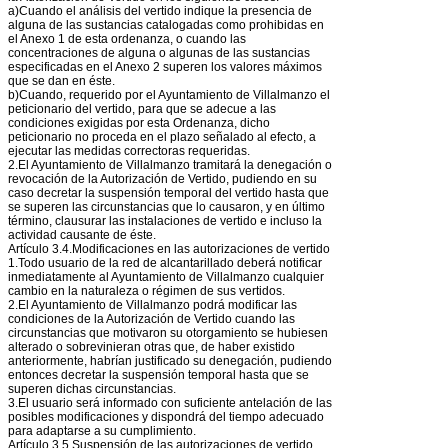
a)Cuando el análisis del vertido indique la presencia de
alguna de las sustancias catalogadas como prohibidas en
el Anexo 1 de esta ordenanza, o cuando las
concentraciones de alguna o algunas de las sustancias
especificadas en el Anexo 2 superen los valores máximos
que se dan en éste.
b)Cuando, requerido por el Ayuntamiento de Villalmanzo el
peticionario del vertido, para que se adecue a las
condiciones exigidas por esta Ordenanza, dicho
peticionario no proceda en el plazo señalado al efecto, a
ejecutar las medidas correctoras requeridas.
2.El Ayuntamiento de Villalmanzo tramitará la denegación o
revocación de la Autorización de Vertido, pudiendo en su
caso decretar la suspensión temporal del vertido hasta que
se superen las circunstancias que lo causaron, y en último
término, clausurar las instalaciones de vertido e incluso la
actividad causante de éste.
Artículo 3.4.Modificaciones en las autorizaciones de vertido
1.Todo usuario de la red de alcantarillado deberá notificar
inmediatamente al Ayuntamiento de Villalmanzo cualquier
cambio en la naturaleza o régimen de sus vertidos.
2.El Ayuntamiento de Villalmanzo podrá modificar las
condiciones de la Autorización de Vertido cuando las
circunstancias que motivaron su otorgamiento se hubiesen
alterado o sobrevinieran otras que, de haber existido
anteriormente, habrían justificado su denegación, pudiendo
entonces decretar la suspensión temporal hasta que se
superen dichas circunstancias.
3.El usuario será informado con suficiente antelación de las
posibles modificaciones y dispondrá del tiempo adecuado
para adaptarse a su cumplimiento.
Artículo 3.5.Suspensión de las autorizaciones de vertido