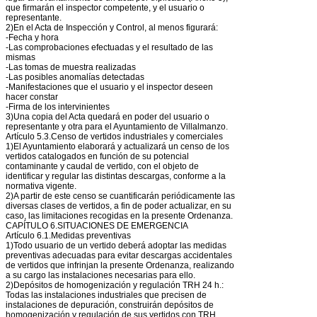
que firmarán el inspector competente, y el usuario o
representante.
2)En el Acta de Inspección y Control, al menos figurará:
-Fecha y hora
-Las comprobaciones efectuadas y el resultado de las
mismas
-Las tomas de muestra realizadas
-Las posibles anomalías detectadas
-Manifestaciones que el usuario y el inspector deseen
hacer constar
-Firma de los intervinientes
3)Una copia del Acta quedará en poder del usuario o
representante y otra para el Ayuntamiento de Villalmanzo.
Artículo 5.3.Censo de vertidos industriales y comerciales
1)El Ayuntamiento elaborará y actualizará un censo de los
vertidos catalogados en función de su potencial
contaminante y caudal de vertido, con el objeto de
identificar y regular las distintas descargas, conforme a la
normativa vigente.
2)A partir de este censo se cuantificarán periódicamente las
diversas clases de vertidos, a fin de poder actualizar, en su
caso, las limitaciones recogidas en la presente Ordenanza.
CAPÍTULO 6.SITUACIONES DE EMERGENCIA
Artículo 6.1.Medidas preventivas
1)Todo usuario de un vertido deberá adoptar las medidas
preventivas adecuadas para evitar descargas accidentales
de vertidos que infrinjan la presente Ordenanza, realizando
a su cargo las instalaciones necesarias para ello.
2)Depósitos de homogenización y regulación TRH 24 h.:
Todas las instalaciones industriales que precisen de
instalaciones de depuración, construirán depósitos de
homogenización y regulación de sus vertidos con TRH