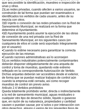
que sea posible la identificación, muestreo e inspección de
unas y otras.
2)Las redes privadas, cuando afecten a varios usuarios, se
construirán de tal forma que puedan ser examinados e
identificados los vertidos de cada usuario, antes de su
mezcla con otros.
3)El injerto o conexión de las redes privadas con la Red de
Saneamiento Municipal, se realizará en la forma que
determine el Ayuntamiento.
4)El Ayuntamiento podrá asumir la ejecución de las obras
de conexión de una red privada con la Red de
Saneamiento Municipal, en los siguientes casos (en
cualquiera de ellos el coste será soportado íntegramente
por el usuario):
•Cuando lo estime necesario para garantizar la correcta
ejecución de las mismas
•Cuando razones administrativas así lo aconsejen
5)Los vertidos industriales potencialmente contaminantes
deberán disponer obligatoriamente de una arqueta de
control y toma de muestras, quedando este extremo
reflejado en la correspondiente Autorización de Vertido.
Dichas arquetas deberán ser accesibles desde el exterior,
de forma que se puedan realizar trabajos de control aún
cuando la empresa esté cerrada, así como recoger
muestras de control sin previo aviso.
Artículo 2.4.Vertidos prohibidos
Queda totalmente prohibido verter, directa o indirectamente
a la red de saneamiento municipal, aguas residuales o
cualquier otro tipo de desecho sólido, líquido o gaseoso
que, en razón de su naturaleza, propiedades y cantidad
causen o puedan causar, por sí solos o por interacción con
otros desechos, alguno o varios de los siguientes tipos de