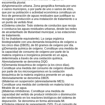
escorrentía pluvial.
d)Aglomeración urbana. Zona geográfica formada por uno
o varios municipios, o por parte de uno o varios de ellos,
que por su población o actividad económica constituya un
foco de generación de aguas residuales que justifique su
recogida y conducción a una instalación de tratamiento o a
un punto de vertido final.
e)Sistema colector. Todo sistema de conductos que recoja
o conduzca las aguas residuales urbanas, desde las redes
de alcantarillado de titularidad municipal, a las estaciones
de tratamiento.
f)1 he (habitante equivalente). La carga orgánica
biodegradable con una demanda bioquímica de oxígeno a
los cinco días (DBO5), de 60 gramos de oxígeno por día.
g)Demanda química de oxígeno. Constituye una medida de
la capacidad de consumo de oxígeno por parte de la
materia orgánica e inorgánica presente en un agua,
determinada a través de una oxidación química.
Abreviadamente se denomina DQO.
h)Demanda bioquímica de oxígeno (a los cinco días).
Constituye una medida del consumo de oxígeno disuelto
por parte de los microorganismos en la oxidación
bioquímica de la materia orgánica presente en un agua.
Abreviadamente se denomina DBO5.
i)Materias en suspensión (abreviadamente MES).
Constituye una medida del contenido en materia total no
filtrable de un agua.
j)Materias inhibidoras. Constituye una medida de
capacidad del vertido de producir inhibición o disminución
del rendimiento en los reactores biológicos del sistema de
depuración. Se denomina en forma abreviada MI.
k)Sistema integral de saneamiento (SIS). Es el conjunto de