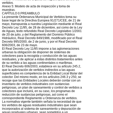
vertidos.
Anexo 5: Modelo de acta de inspección y toma de
muestras.
CAPÍTULO 0.PREAMBULO
La presente Ordenanza Municipal de Vertidos toma su
base legal de la Directiva Europea 91/271/CEE, de 21 de
mayo, transpuesta a nuestra Legislación mediante el Real
Decreto Ley 11/95, de 28 de diciembre, así como de la Ley
de Aguas, texto refundido Real Decreto Legislativo 1/2001
de 20 de julio, y del Reglamento del Dominio Público
Hidráulico, Real Decreto 849/1986, modificado por el Real
Decreto 995/2000, de 2 de junio, y por el Real Decreto
606/2003, de 23 de mayo.
El Real Decreto Ley 11/95 impone a las aglomeraciones
urbanas la obligación de disponer de sistemas de
colectores para la recogida y conducción de las aguas
residuales, y de aplicar a éstas distintos tratamientos antes
de su vertido a las aguas continentales o marítimas.
El Real Decreto 606/2003, establece en su artículo 245.2,
que la autorización de vertidos indirectos a las aguas
superficiales es competencia de la Entidad Local titular del
colector. Del mismo modo, en los artículos 246.3 y 250, se
recoge que las Entidades Locales deberán contar con un
inventario de vertidos industriales con sustancias
peligrosas, un plan de saneamiento y control de vertidos a
colectores que incluirá, en su caso, los programas de
reducción de sustancias peligrosas, así como el
correspondiente Reglamento u Ordenanza de vertidos.
La normativa vigente también señala la necesidad de que
los vertidos de aguas residuales industriales que sean
incorporados al sistema de saneamiento y depuración de
aguas residuales urbanas, sean sometidos a un