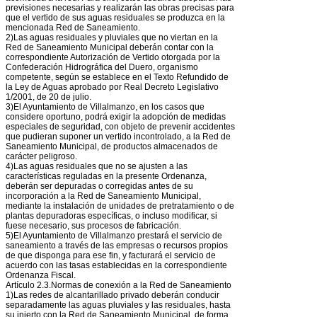
previsiones necesarias y realizarán las obras precisas para
que el vertido de sus aguas residuales se produzca en la
mencionada Red de Saneamiento.
2)Las aguas residuales y pluviales que no viertan en la
Red de Saneamiento Municipal deberán contar con la
correspondiente Autorización de Vertido otorgada por la
Confederación Hidrográfica del Duero, organismo
competente, según se establece en el Texto Refundido de
la Ley de Aguas aprobado por Real Decreto Legislativo
1/2001, de 20 de julio.
3)El Ayuntamiento de Villalmanzo, en los casos que
considere oportuno, podrá exigir la adopción de medidas
especiales de seguridad, con objeto de prevenir accidentes
que pudieran suponer un vertido incontrolado, a la Red de
Saneamiento Municipal, de productos almacenados de
carácter peligroso.
4)Las aguas residuales que no se ajusten a las
características reguladas en la presente Ordenanza,
deberán ser depuradas o corregidas antes de su
incorporación a la Red de Saneamiento Municipal,
mediante la instalación de unidades de pretratamiento o de
plantas depuradoras específicas, o incluso modificar, si
fuese necesario, sus procesos de fabricación.
5)El Ayuntamiento de Villalmanzo prestará el servicio de
saneamiento a través de las empresas o recursos propios
de que disponga para ese fin, y facturará el servicio de
acuerdo con las tasas establecidas en la correspondiente
Ordenanza Fiscal.
Artículo 2.3.Normas de conexión a la Red de Saneamiento
1)Las redes de alcantarillado privado deberán conducir
separadamente las aguas pluviales y las residuales, hasta
su injerto con la Red de Saneamiento Municipal, de forma