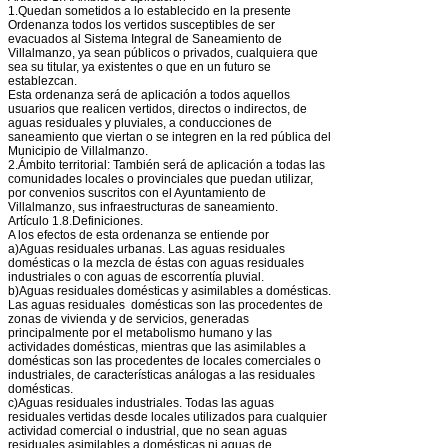
1.Quedan sometidos a lo establecido en la presente
Ordenanza todos los vertidos susceptibles de ser
evacuados al Sistema Integral de Saneamiento de
Villalmanzo, ya sean públicos o privados, cualquiera que
sea su titular, ya existentes o que en un futuro se
establezcan.
Esta ordenanza será de aplicación a todos aquellos
usuarios que realicen vertidos, directos o indirectos, de
aguas residuales y pluviales, a conducciones de
saneamiento que viertan o se integren en la red pública del
Municipio de Villalmanzo.
2.Ámbito territorial: También será de aplicación a todas las
comunidades locales o provinciales que puedan utilizar,
por convenios suscritos con el Ayuntamiento de
Villalmanzo, sus infraestructuras de saneamiento.
Artículo 1.8.Definiciones.
A los efectos de esta ordenanza se entiende por
a)Aguas residuales urbanas. Las aguas residuales
domésticas o la mezcla de éstas con aguas residuales
industriales o con aguas de escorrentía pluvial.
b)Aguas residuales domésticas y asimilables a domésticas.
Las aguas residuales domésticas son las procedentes de
zonas de vivienda y de servicios, generadas
principalmente por el metabolismo humano y las
actividades domésticas, mientras que las asimilables a
domésticas son las procedentes de locales comerciales o
industriales, de características análogas a las residuales
domésticas.
c)Aguas residuales industriales. Todas las aguas
residuales vertidas desde locales utilizados para cualquier
actividad comercial o industrial, que no sean aguas
residuales asimilables a domésticas ni aguas de