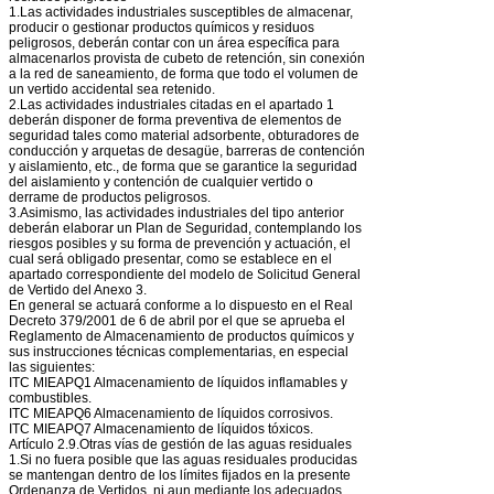
1.Las actividades industriales susceptibles de almacenar,
producir o gestionar productos químicos y residuos
peligrosos, deberán contar con un área específica para
almacenarlos provista de cubeto de retención, sin conexión
a la red de saneamiento, de forma que todo el volumen de
un vertido accidental sea retenido.
2.Las actividades industriales citadas en el apartado 1
deberán disponer de forma preventiva de elementos de
seguridad tales como material adsorbente, obturadores de
conducción y arquetas de desagüe, barreras de contención
y aislamiento, etc., de forma que se garantice la seguridad
del aislamiento y contención de cualquier vertido o
derrame de productos peligrosos.
3.Asimismo, las actividades industriales del tipo anterior
deberán elaborar un Plan de Seguridad, contemplando los
riesgos posibles y su forma de prevención y actuación, el
cual será obligado presentar, como se establece en el
apartado correspondiente del modelo de Solicitud General
de Vertido del Anexo 3.
En general se actuará conforme a lo dispuesto en el Real
Decreto 379/2001 de 6 de abril por el que se aprueba el
Reglamento de Almacenamiento de productos químicos y
sus instrucciones técnicas complementarias, en especial
las siguientes:
ITC MIEAPQ1 Almacenamiento de líquidos inflamables y
combustibles.
ITC MIEAPQ6 Almacenamiento de líquidos corrosivos.
ITC MIEAPQ7 Almacenamiento de líquidos tóxicos.
Artículo 2.9.Otras vías de gestión de las aguas residuales
1.Si no fuera posible que las aguas residuales producidas
se mantengan dentro de los límites fijados en la presente
Ordenanza de Vertidos, ni aun mediante los adecuados