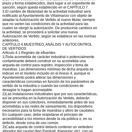
plazo y forma establecidos, dará lugar a un expediente de
sanción, según queda establecido en el CAPÍTULO 7.
3.El cambio de titularidad de la actividad industrial será
notificado al Ayuntamiento de Villalmanzo con objeto de
adaptar la Autorización de Vertido al nuevo titular, siempre
que no varíen las condiciones de la actividad para las
cuales se otorgó la autorización. De producirse cambios en
la actividad, se procederá a solicitar una nueva
Autorización de Vertido, según se establece en las normas
anteriores.
CAPÍTULO 4.MUESTREO, ANÁLISIS Y AUTOCONTROL
DE VERTIDOS
Artículo 4.1.Registro de efluentes
1)Toda acometida de carácter industrial o potencialmente
contaminante deberá construir en su acometida una
arqueta de control para registro, inspección y toma de
muestras. Las dimensiones mínimas de dicha arqueta se
indican en el modelo incluido en el Anexo 4, aunque el
Ayuntamiento podrá alterar las dimensiones y
características concretas en función de los parámetros de
vertido de la industria o cuando las condiciones de
desagüe lo hagan aconsejable.
2)Las instalaciones industriales que por sus características,
así se prescriba en la Autorización de Vertido, deberán
disponer en sus colectores, inmediatamente antes de sus
acometidas a las redes de saneamiento, los dispositivos
necesarios para la toma de muestras y aforo de caudales.
En cualquier caso, debe respetarse el principio de
accesibilidad a los mismos desde la vía pública o, en su
defecto, desde zona de uso común.
3)Cada arqueta de control deberá contener un vertedero
aforador del caudal (tipo Parshall, triangular, etc), con un