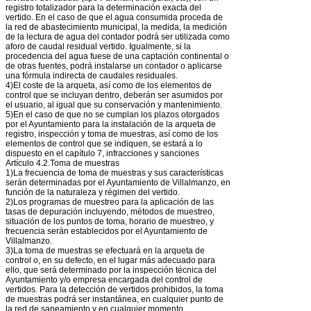
registro totalizador para la determinación exacta del
vertido. En el caso de que el agua consumida proceda de
la red de abastecimiento municipal, la medida, la medición
de la lectura de agua del contador podrá ser utilizada como
aforo de caudal residual vertido. Igualmente, si la
procedencia del agua fuese de una captación continental o
de otras fuentes, podrá instalarse un contador o aplicarse
una fórmula indirecta de caudales residuales.
4)El coste de la arqueta, así como de los elementos de
control que se incluyan dentro, deberán ser asumidos por
el usuario, al igual que su conservación y mantenimiento.
5)En el caso de que no se cumplan los plazos otorgados
por el Ayuntamiento para la instalación de la arqueta de
registro, inspección y toma de muestras, así como de los
elementos de control que se indiquen, se estará a lo
dispuesto en el capítulo 7, infracciones y sanciones
Artículo 4.2.Toma de muestras
1)La frecuencia de toma de muestras y sus características
serán determinadas por el Ayuntamiento de Villalmanzo, en
función de la naturaleza y régimen del vertido.
2)Los programas de muestreo para la aplicación de las
tasas de depuración incluyendo, métodos de muestreo,
situación de los puntos de toma, horario de muestreo, y
frecuencia serán establecidos por el Ayuntamiento de
Villalmanzo.
3)La toma de muestras se efectuará en la arqueta de
control o, en su defecto, en el lugar más adecuado para
ello, que será determinado por la inspección técnica del
Ayuntamiento y/o empresa encargada del control de
vertidos. Para la detección de vertidos prohibidos, la toma
de muestras podrá ser instantánea, en cualquier punto de
la red de saneamiento y en cualquier momento.