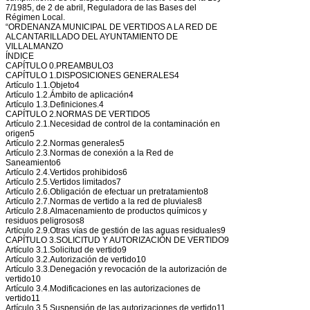
7/1985, de 2 de abril, Reguladora de las Bases del
Régimen Local.
“ORDENANZA MUNICIPAL DE VERTIDOS A LA RED DE
ALCANTARILLADO DEL AYUNTAMIENTO DE
VILLALMANZO
ÍNDICE
CAPÍTULO 0.PREAMBULO3
CAPÍTULO 1.DISPOSICIONES GENERALES4
Artículo 1.1.Objeto4
Artículo 1.2.Ámbito de aplicación4
Artículo 1.3.Definiciones.4
CAPÍTULO 2.NORMAS DE VERTIDO5
Artículo 2.1.Necesidad de control de la contaminación en
origen5
Artículo 2.2.Normas generales5
Artículo 2.3.Normas de conexión a la Red de
Saneamiento6
Artículo 2.4.Vertidos prohibidos6
Artículo 2.5.Vertidos limitados7
Artículo 2.6.Obligación de efectuar un pretratamiento8
Artículo 2.7.Normas de vertido a la red de pluviales8
Artículo 2.8.Almacenamiento de productos químicos y
residuos peligrosos8
Artículo 2.9.Otras vías de gestión de las aguas residuales9
CAPÍTULO 3.SOLICITUD Y AUTORIZACIÓN DE VERTIDO9
Artículo 3.1.Solicitud de vertido9
Artículo 3.2.Autorización de vertido10
Artículo 3.3.Denegación y revocación de la autorización de
vertido10
Artículo 3.4.Modificaciones en las autorizaciones de
vertido11
Artículo 3.5.Suspensión de las autorizaciones de vertido11