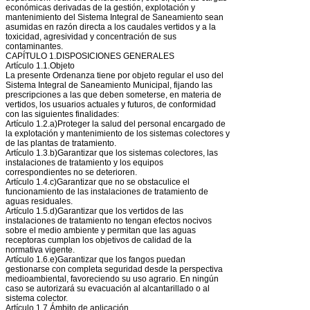
económicas derivadas de la gestión, explotación y
mantenimiento del Sistema Integral de Saneamiento sean
asumidas en razón directa a los caudales vertidos y a la
toxicidad, agresividad y concentración de sus
contaminantes.
CAPÍTULO 1.DISPOSICIONES GENERALES
Artículo 1.1.Objeto
La presente Ordenanza tiene por objeto regular el uso del
Sistema Integral de Saneamiento Municipal, fijando las
prescripciones a las que deben someterse, en materia de
vertidos, los usuarios actuales y futuros, de conformidad
con las siguientes finalidades:
Artículo 1.2.a)Proteger la salud del personal encargado de
la explotación y mantenimiento de los sistemas colectores y
de las plantas de tratamiento.
Artículo 1.3.b)Garantizar que los sistemas colectores, las
instalaciones de tratamiento y los equipos
correspondientes no se deterioren.
Artículo 1.4.c)Garantizar que no se obstaculice el
funcionamiento de las instalaciones de tratamiento de
aguas residuales.
Artículo 1.5.d)Garantizar que los vertidos de las
instalaciones de tratamiento no tengan efectos nocivos
sobre el medio ambiente y permitan que las aguas
receptoras cumplan los objetivos de calidad de la
normativa vigente.
Artículo 1.6.e)Garantizar que los fangos puedan
gestionarse con completa seguridad desde la perspectiva
medioambiental, favoreciendo su uso agrario. En ningún
caso se autorizará su evacuación al alcantarillado o al
sistema colector.
Artículo 1.7.Ámbito de aplicación