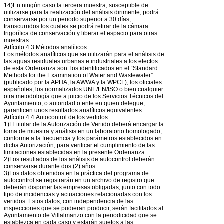
14)En ningún caso la tercera muestra, susceptible de
utilizarse para la realización del análisis dirimente, podrá
conservarse por un periodo superior a 30 días,
transcurridos los cuales se podrá retirar de la cámara
frigorífica de conservación y liberar el espacio para otras
muestras.
Artículo 4.3.Métodos analíticos
Los métodos analíticos que se utilizarán para el análisis de
las aguas residuales urbanas e industriales a los efectos
de esta Ordenanza son: los identificados en el “Standard
Methods for the Examination of Water and Wastewater”
(publicado por la APHA, la AWWA y la WPCF), los oficiales
españoles, los normalizados UNE/EN/ISO o bien cualquier
otra metodología que a juicio de los Servicios Técnicos del
Ayuntamiento, o autoridad o ente en quien delegue,
garanticen unos resultados analíticos equivalentes.
Artículo 4.4.Autocontrol de los vertidos
1)El titular de la Autorización de Vertido deberá encargar la
toma de muestra y análisis en un laboratorio homologado,
conforme a la frecuencia y los parámetros establecidos en
dicha Autorización, para verificar el cumplimiento de las
limitaciones establecidas en la presente Ordenanza.
2)Los resultados de los análisis de autocontrol deberán
conservarse durante dos (2) años.
3)Los datos obtenidos en la práctica del programa de
autocontrol se registrarán en un archivo de registro que
deberán disponer las empresas obligadas, junto con todo
tipo de incidencias y actuaciones relacionadas con los
vertidos. Estos datos, con independencia de las
inspecciones que se pudieran producir, serán facilitados al
Ayuntamiento de Villalmanzo con la periodicidad que se
establezca en cada caso y estarán sujetos a las