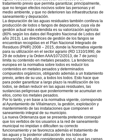
tratamiento previo que permita garantizar, principalmente,
que no tengan efectos nocivos sobre las personas y el
medio ambiente, y que no deterioren las infraestructuras de
saneamiento y depuración.
La depuración de las aguas residuales también conlleva la
producción de lodos o fangos de depuradora, cuya vía de
gestión actual más extendida es su valorización agrícola
(80% según los datos del Registro Nacional de Lodos del
año 2013). Las directrices de gestión de los fangos se
encuentran recogidas en el Plan Nacional Integrado de
Residuos (PNIR) 2008 – 2015, donde la Normativa vigente
para su utilización en el sector agrario (RD 1310/1990, de
29 de octubre y la Orden AAA/1072/2013, de 7 de junio)
limita su contenido en metales pesados. La tendencia
europea en la normativa sobre lodos es reducir los
contenidos en metales pesados y determinados
compuestos orgánicos, obligando además a un tratamiento
previo, antes de su uso, a todos los lodos. Esto hace que
para poder garantizar a largo plazo la reutilización de los
lodos, se deban reducir en las aguas residuales, las
sustancias peligrosas que posteriormente se acumulan en
ellos, como los metales pesados.
Por lo tanto, y en base a la normativa vigente, corresponde
al Ayuntamiento de Villalmanzo, la gestión, explotación y
mantenimiento de las instalaciones que componen el
saneamiento integral de su municipio.
La nueva Ordenanza que se presenta pretende conseguir
que los vertidos de los usuarios a la red de saneamiento
municipal no impidan o dificulten su correcto
funcionamiento y se favorezca además el tratamiento de
las aguas y la posterior utilización de los lodos de
depuración. Todo ello considerando, eso sí, que las cargas