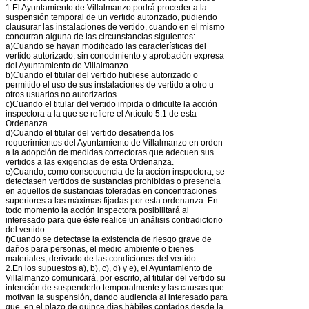
1.El Ayuntamiento de Villalmanzo podrá proceder a la
suspensión temporal de un vertido autorizado, pudiendo
clausurar las instalaciones de vertido, cuando en el mismo
concurran alguna de las circunstancias siguientes:
a)Cuando se hayan modificado las características del
vertido autorizado, sin conocimiento y aprobación expresa
del Ayuntamiento de Villalmanzo.
b)Cuando el titular del vertido hubiese autorizado o
permitido el uso de sus instalaciones de vertido a otro u
otros usuarios no autorizados.
c)Cuando el titular del vertido impida o dificulte la acción
inspectora a la que se refiere el Artículo 5.1 de esta
Ordenanza.
d)Cuando el titular del vertido desatienda los
requerimientos del Ayuntamiento de Villalmanzo en orden
a la adopción de medidas correctoras que adecuen sus
vertidos a las exigencias de esta Ordenanza.
e)Cuando, como consecuencia de la acción inspectora, se
detectasen vertidos de sustancias prohibidas o presencia
en aquellos de sustancias toleradas en concentraciones
superiores a las máximas fijadas por esta ordenanza. En
todo momento la acción inspectora posibilitará al
interesado para que éste realice un análisis contradictorio
del vertido.
f)Cuando se detectase la existencia de riesgo grave de
daños para personas, el medio ambiente o bienes
materiales, derivado de las condiciones del vertido.
2.En los supuestos a), b), c), d) y e), el Ayuntamiento de
Villalmanzo comunicará, por escrito, al titular del vertido su
intención de suspenderlo temporalmente y las causas que
motivan la suspensión, dando audiencia al interesado para
que, en el plazo de quince días hábiles contados desde la