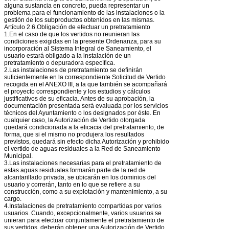
alguna sustancia en concreto, pueda representar un
problema para el funcionamiento de las instalaciones o la
gestión de los subproductos obtenidos en las mismas.
Artículo 2.6.Obligación de efectuar un pretratamiento
1.En el caso de que los vertidos no reunieran las
condiciones exigidas en la presente Ordenanza, para su
incorporación al Sistema Integral de Saneamiento, el
usuario estará obligado a la instalación de un
pretratamiento o depuradora específica.
2.Las instalaciones de pretratamiento se definirán
suficientemente en la correspondiente Solicitud de Vertido
recogida en el ANEXO III, a la que también se acompañará
el proyecto correspondiente y los estudios y cálculos
justificativos de su eficacia. Antes de su aprobación, la
documentación presentada será evaluada por los servicios
técnicos del Ayuntamiento o los designados por éste. En
cualquier caso, la Autorización de Vertido otorgada
quedará condicionada a la eficacia del pretratamiento, de
forma, que si el mismo no produjera los resultados
previstos, quedará sin efecto dicha Autorización y prohibido
el vertido de aguas residuales a la Red de Saneamiento
Municipal.
3.Las instalaciones necesarias para el pretratamiento de
estas aguas residuales formarán parte de la red de
alcantarillado privada, se ubicarán en los dominios del
usuario y correrán, tanto en lo que se refiere a su
construcción, como a su explotación y mantenimiento, a su
cargo.
4.Instalaciones de pretratamiento compartidas por varios
usuarios. Cuando, excepcionalmente, varios usuarios se
unieran para efectuar conjuntamente el pretratamiento de
sus vertidos, deberán obtener una Autorización de Vertido