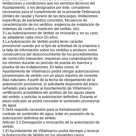
limitaciones y condiciones que los servicios técnicos del
Ayuntamiento, o los designados por éste, consideren
necesarias para el cumplimiento de la presente Ordenanza
(límites de caudal y horario de las descargas, limitaciones
específicas de parámetros concretos, frecuencia de
caracterización de los vertidos, exigencia de instalación de
sistemas de control y medición del vertido, etc).
3.Las Autorizaciones de Vertido se revisarán y, en su caso,
se adaptarán cada cinco (5) años.
4.La Autorización de Vertido podrá tener carácter
provisional cuando por el tipo de actividad de la empresa o
la falta de información sobre los vertidos a producir, como
consecuencia del desconocimiento de los procedimientos
de corrección impuestos, requieran una comprobación de
los mismos durante un periodo de puesta en marcha y
prueba de las instalaciones. En tales casos, el
Ayuntamiento de Villalmanzo podrá otorgar autorizaciones
provisionales de vertido con un plazo máximo de noventa
días naturales. A partir de la fecha de otorgamiento de la
autorización provisional, el solicitante dispondrá del plazo
señalado para aportar al Ayuntamiento de Villalmanzo
certificación acreditativa del análisis de las aguas objeto
del vertido, y solicitar la autorización definitiva. Durante el
plazo indicado se podrá conceder el suministro provisional
de agua.
5.Será requisito necesario para la formalización del
contrato de suministro de agua, estar en posesión de la
autorización definitiva de vertido.
Artículo 3.3.Denegación y revocación de la autorización de
vertido
1.El Ayuntamiento de Villalmanzo podrá denegar y revocar
la Autorización de Vertido en los siguientes casos: