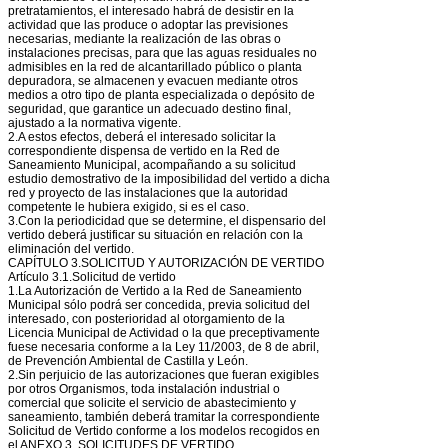
pretratamientos, el interesado habrá de desistir en la
actividad que las produce o adoptar las previsiones
necesarias, mediante la realización de las obras o
instalaciones precisas, para que las aguas residuales no
admisibles en la red de alcantarillado público o planta
depuradora, se almacenen y evacuen mediante otros
medios a otro tipo de planta especializada o depósito de
seguridad, que garantice un adecuado destino final,
ajustado a la normativa vigente.
2.A estos efectos, deberá el interesado solicitar la
correspondiente dispensa de vertido en la Red de
Saneamiento Municipal, acompañando a su solicitud
estudio demostrativo de la imposibilidad del vertido a dicha
red y proyecto de las instalaciones que la autoridad
competente le hubiera exigido, si es el caso.
3.Con la periodicidad que se determine, el dispensario del
vertido deberá justificar su situación en relación con la
eliminación del vertido.
CAPÍTULO 3.SOLICITUD Y AUTORIZACIÓN DE VERTIDO
Artículo 3.1.Solicitud de vertido
1.La Autorización de Vertido a la Red de Saneamiento
Municipal sólo podrá ser concedida, previa solicitud del
interesado, con posterioridad al otorgamiento de la
Licencia Municipal de Actividad o la que preceptivamente
fuese necesaria conforme a la Ley 11/2003, de 8 de abril,
de Prevención Ambiental de Castilla y León.
2.Sin perjuicio de las autorizaciones que fueran exigibles
por otros Organismos, toda instalación industrial o
comercial que solicite el servicio de abastecimiento y
saneamiento, también deberá tramitar la correspondiente
Solicitud de Vertido conforme a los modelos recogidos en
el ANEXO 3. SOLICITUDES DE VERTIDO.