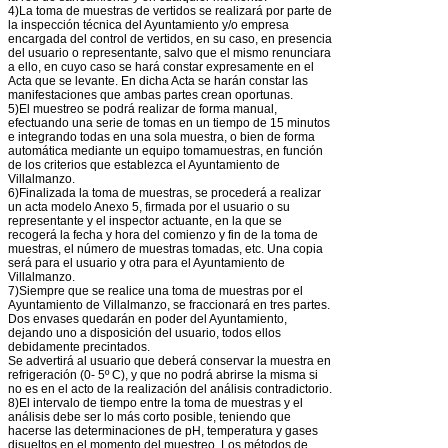
4)La toma de muestras de vertidos se realizará por parte de
la inspección técnica del Ayuntamiento y/o empresa
encargada del control de vertidos, en su caso, en presencia
del usuario o representante, salvo que el mismo renunciara
a ello, en cuyo caso se hará constar expresamente en el
Acta que se levante. En dicha Acta se harán constar las
manifestaciones que ambas partes crean oportunas.
5)El muestreo se podrá realizar de forma manual,
efectuando una serie de tomas en un tiempo de 15 minutos
e integrando todas en una sola muestra, o bien de forma
automática mediante un equipo tomamuestras, en función
de los criterios que establezca el Ayuntamiento de
Villalmanzo.
6)Finalizada la toma de muestras, se procederá a realizar
un acta modelo Anexo 5, firmada por el usuario o su
representante y el inspector actuante, en la que se
recogerá la fecha y hora del comienzo y fin de la toma de
muestras, el número de muestras tomadas, etc. Una copia
será para el usuario y otra para el Ayuntamiento de
Villalmanzo.
7)Siempre que se realice una toma de muestras por el
Ayuntamiento de Villalmanzo, se fraccionará en tres partes.
Dos envases quedarán en poder del Ayuntamiento,
dejando uno a disposición del usuario, todos ellos
debidamente precintados.
Se advertirá al usuario que deberá conservar la muestra en
refrigeración (0- 5º C), y que no podrá abrirse la misma si
no es en el acto de la realización del análisis contradictorio.
8)El intervalo de tiempo entre la toma de muestras y el
análisis debe ser lo más corto posible, teniendo que
hacerse las determinaciones de pH, temperatura y gases
disueltos en el momento del muestreo. Los métodos de