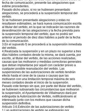
fecha de comunicación, presente las alegaciones que
estime procedentes.
Pasado dicho plazo, si no se hubiesen presentado
alegaciones, se procederá a la suspensión temporal del
vertido.
Si se hubiesen presentado alegaciones y estas no
resultasen estimables, se hará nueva comunicación escrita
al titular del vertido, en la que se indicarán las razones de
desestimación de las alegaciones y la fecha prevista para
la suspensión temporal del vertido, que no podrá ser
anterior al periodo de diez días hábiles a partir de la fecha
de la comunicación.
3.En el supuesto f) se procederá a la suspensión inmediata
del vertido.
4.Realizada la suspensión y en un plazo no superior a tres
días hábiles contados desde la misma, se dará cuenta, por
escrito, al titular del vertido, de las acciones realizadas,
causas que las motivaron y medidas correctoras generales
que deban implantarse por aquél con carácter previo a
cualquier posible reanudación del vertido. Las
suspensiones de las autorizaciones de vertido tendrán
efecto hasta el cese de la causa o causas que las
motivaron con una limitación temporal máxima de seis
meses contados desde el inicio de la suspensión.
Pasado este tiempo sin que, por parte del titular del vertido,
se hubiesen subsanado las circunstancias que motivaron
la suspensión, el Ayuntamiento de Villalmanzo dará por
extinguida la Autorización de Vertido, notificándoselo al
interesado junto con los motivos que causan dicha
suspensión definitiva.
Artículo 3.6.Extinción de las autorizaciones de vertido
1.Las autorizaciones de vertido se extinguirán por