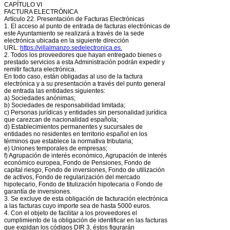
CAPÍTULO VI
FACTURA ELECTRÓNICA
Artículo 22. Presentación de Facturas Electrónicas
1. El acceso al punto de entrada de facturas electrónicas de
este Ayuntamiento se realizará a través de la sede
electrónica ubicada en la siguiente dirección
URL:
https://villalmanzo.sedelectronica.es.
2. Todos los proveedores que hayan entregado bienes o
prestado servicios a esta Administración podrán expedir y
remitir factura electrónica.
En todo caso, están obligadas al uso de la factura
electrónica y a su presentación a través del punto general
de entrada las entidades siguientes:
a) Sociedades anónimas;
b) Sociedades de responsabilidad limitada;
c) Personas jurídicas y entidades sin personalidad jurídica
que carezcan de nacionalidad española;
d) Establecimientos permanentes y sucursales de
entidades no residentes en territorio español en los
términos que establece la normativa tributaria;
e) Uniones temporales de empresas;
f) Agrupación de interés económico, Agrupación de interés
económico europea, Fondo de Pensiones, Fondo de
capital riesgo, Fondo de inversiones, Fondo de utilización
de activos, Fondo de regularización del mercado
hipotecario, Fondo de titulización hipotecaria o Fondo de
garantía de inversiones.
3. Se excluye de esta obligación de facturación electrónica
a las facturas cuyo importe sea de hasta 5000 euros.
4. Con el objeto de facilitar a los proveedores el
cumplimiento de la obligación de identificar en las facturas
que expidan los códigos DIR 3, éstos figurarán