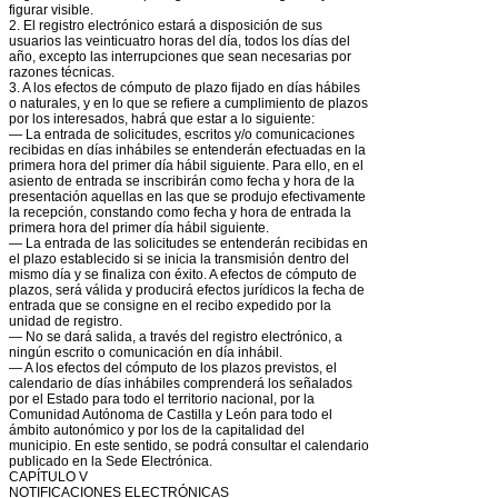
figurar visible.
2. El registro electrónico estará a disposición de sus
usuarios las veinticuatro horas del día, todos los días del
año, excepto las interrupciones que sean necesarias por
razones técnicas.
3. A los efectos de cómputo de plazo fijado en días hábiles
o naturales, y en lo que se refiere a cumplimiento de plazos
por los interesados, habrá que estar a lo siguiente:
— La entrada de solicitudes, escritos y/o comunicaciones
recibidas en días inhábiles se entenderán efectuadas en la
primera hora del primer día hábil siguiente. Para ello, en el
asiento de entrada se inscribirán como fecha y hora de la
presentación aquellas en las que se produjo efectivamente
la recepción, constando como fecha y hora de entrada la
primera hora del primer día hábil siguiente.
— La entrada de las solicitudes se entenderán recibidas en
el plazo establecido si se inicia la transmisión dentro del
mismo día y se finaliza con éxito. A efectos de cómputo de
plazos, será válida y producirá efectos jurídicos la fecha de
entrada que se consigne en el recibo expedido por la
unidad de registro.
— No se dará salida, a través del registro electrónico, a
ningún escrito o comunicación en día inhábil.
— A los efectos del cómputo de los plazos previstos, el
calendario de días inhábiles comprenderá los señalados
por el Estado para todo el territorio nacional, por la
Comunidad Autónoma de Castilla y León para todo el
ámbito autonómico y por los de la capitalidad del
municipio. En este sentido, se podrá consultar el calendario
publicado en la Sede Electrónica.
CAPÍTULO V
NOTIFICACIONES ELECTRÓNICAS