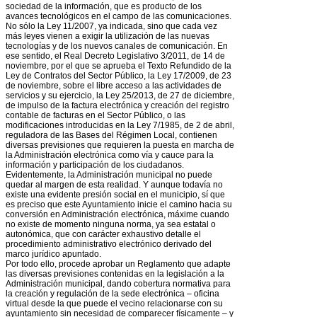
sociedad de la información, que es producto de los
avances tecnológicos en el campo de las comunicaciones.
No sólo la Ley 11/2007, ya indicada, sino que cada vez
más leyes vienen a exigir la utilización de las nuevas
tecnologías y de los nuevos canales de comunicación. En
ese sentido, el Real Decreto Legislativo 3/2011, de 14 de
noviembre, por el que se aprueba el Texto Refundido de la
Ley de Contratos del Sector Público, la Ley 17/2009, de 23
de noviembre, sobre el libre acceso a las actividades de
servicios y su ejercicio, la Ley 25/2013, de 27 de diciembre,
de impulso de la factura electrónica y creación del registro
contable de facturas en el Sector Público, o las
modificaciones introducidas en la Ley 7/1985, de 2 de abril,
reguladora de las Bases del Régimen Local, contienen
diversas previsiones que requieren la puesta en marcha de
la Administración electrónica como vía y cauce para la
información y participación de los ciudadanos.
Evidentemente, la Administración municipal no puede
quedar al margen de esta realidad. Y aunque todavía no
existe una evidente presión social en el municipio, sí que
es preciso que este Ayuntamiento inicie el camino hacia su
conversión en Administración electrónica, máxime cuando
no existe de momento ninguna norma, ya sea estatal o
autonómica, que con carácter exhaustivo detalle el
procedimiento administrativo electrónico derivado del
marco jurídico apuntado.
Por todo ello, procede aprobar un Reglamento que adapte
las diversas previsiones contenidas en la legislación a la
Administración municipal, dando cobertura normativa para
la creación y regulación de la sede electrónica – oficina
virtual desde la que puede el vecino relacionarse con su
ayuntamiento sin necesidad de comparecer físicamente – y