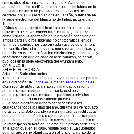
certificados electrónicos reconocidos. El Ayuntamiento
admitirá todos los certificados reconocidos incluidos en la
"Lista de confianza de prestadores de servicios de
certificación" (TSL) establecidos en España, publicada en
la sede electrónica del Ministerio de Industria, Energía y
Turismo.
c)Otros sistemas de identificación electrónica, como la
utilización de claves concertadas en un registro previo
como usuario, la aportación de información conocida por
ambas partes u otros sistemas no criptográficos, en los
términos y condiciones que en cada caso se determinen.
Los certificados admitidos, así como sus características, y
otros sistemas de identificación electrónica y los términos y
condiciones en que en cada caso se admitan, se harán
públicos en la sede electrónica del Ayuntamiento.
CAPÍTULO III
SEDE ELECTRÓNICA
Artículo 4. Sede electrónica
1. Se crea la sede electrónica del Ayuntamiento, disponible
en la dirección URL
https://villalmanzo.sedelectronica.es.
Corresponde al Ayuntamiento su titularidad, gestión y
administración, pudiendo encargar la gestión y
administración a otras entidades, públicas o privadas,
mediante el oportuno instrumento jurídico.
2. La sede electrónica deberá ser accesible a los
ciudadanos todos los días del año, durante las veinticuatro
horas del día. Sólo cuando concurran razones justificadas
de mantenimiento técnico u operativo podrá interrumpirse,
por el tiempo imprescindible, la accesibilidad a la misma.
La interrupción deberá anunciarse en la propia sede con la
antelación que, en su caso, resulte posible. En supuestos
de interrupción no planificada en el funcionamiento de la