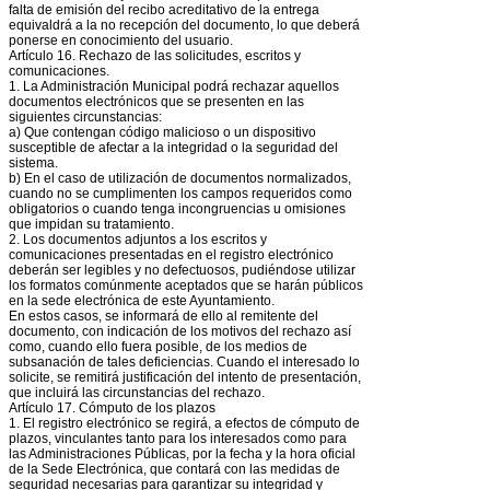
falta de emisión del recibo acreditativo de la entrega
equivaldrá a la no recepción del documento, lo que deberá
ponerse en conocimiento del usuario.
Artículo 16. Rechazo de las solicitudes, escritos y
comunicaciones.
1. La Administración Municipal podrá rechazar aquellos
documentos electrónicos que se presenten en las
siguientes circunstancias:
a) Que contengan código malicioso o un dispositivo
susceptible de afectar a la integridad o la seguridad del
sistema.
b) En el caso de utilización de documentos normalizados,
cuando no se cumplimenten los campos requeridos como
obligatorios o cuando tenga incongruencias u omisiones
que impidan su tratamiento.
2. Los documentos adjuntos a los escritos y
comunicaciones presentadas en el registro electrónico
deberán ser legibles y no defectuosos, pudiéndose utilizar
los formatos comúnmente aceptados que se harán públicos
en la sede electrónica de este Ayuntamiento.
En estos casos, se informará de ello al remitente del
documento, con indicación de los motivos del rechazo así
como, cuando ello fuera posible, de los medios de
subsanación de tales deficiencias. Cuando el interesado lo
solicite, se remitirá justificación del intento de presentación,
que incluirá las circunstancias del rechazo.
Artículo 17. Cómputo de los plazos
1. El registro electrónico se regirá, a efectos de cómputo de
plazos, vinculantes tanto para los interesados como para
las Administraciones Públicas, por la fecha y la hora oficial
de la Sede Electrónica, que contará con las medidas de
seguridad necesarias para garantizar su integridad y