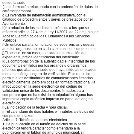
desde la sede.
f)La información relacionada con la protección de datos de
carácter personal.
g)El inventario de información administrativa, con el
catálogo de procedimientos y servicios prestados por el
Ayuntamiento.
h)La relación de los medios electrónicos a los que se
refiere el artículo 27.4 de la Ley 11/2007, de 22 de junio, de
Acceso Electrónico de los Ciudadanos a los Servicios
Públicos.
i)Un enlace para la formulación de sugerencias y quejas
ante los órganos que en cada caso resulten competentes.
j)El acceso, en su caso, al estado de tramitación del
expediente, previa identificación del interesado.
k)La comprobación de la autenticidad e integridad de los
documentos emitidos por los órganos u organismos
públicos que abarca la sede que hayan sido autenticados
mediante código seguro de verificación. Este requisito
permite a los destinatarios de comunicaciones firmadas
electrónicamente, pero emitidas en formato tradicional, la
introducción en la sede electrónica del código de
validación único de los documentos firmados para
comprobar que no ha existido manipulación alguna tras
imprimir la copia auténtica impresa en papel del original
electrónico.
l)La indicación de la fecha y hora oficial.
m)El calendario de días hábiles e inhábiles a efectos del
cómputo de plazos.
Artículo 7. Tablón de edictos electrónico.
1. La publicación en el tablón de edictos de la sede
electrónica tendrá carácter complementario a la
publicación en el tablón de anuncios municipal, sin