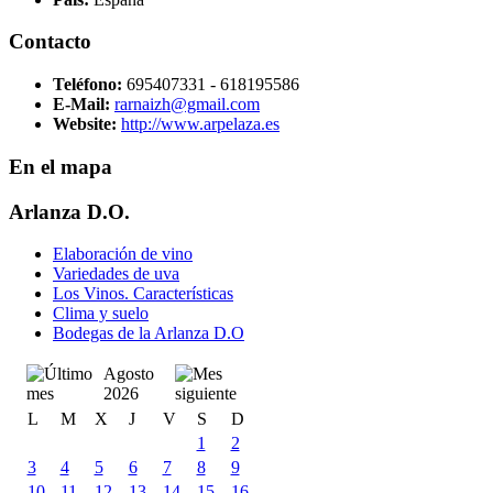
Contacto
Teléfono:
695407331 - 618195586
E-Mail:
rarnaizh@gmail.com
Website:
http://www.arpelaza.es
En el mapa
Arlanza D.O.
Elaboración de vino
Variedades de uva
Los Vinos. Características
Clima y suelo
Bodegas de la Arlanza D.O
Agosto
2026
L
M
X
J
V
S
D
1
2
3
4
5
6
7
8
9
10
11
12
13
14
15
16